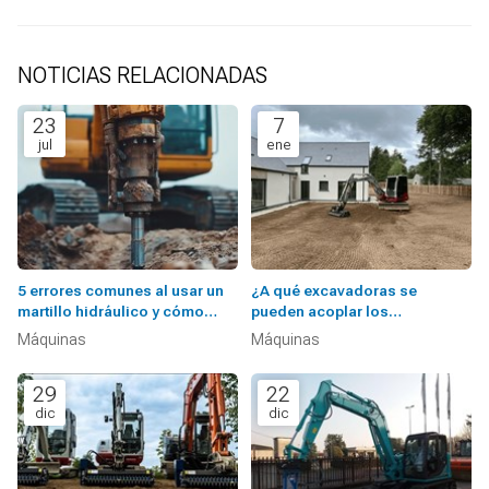
NOTICIAS RELACIONADAS
23
7
jul
ene
5 errores comunes al usar un
¿A qué excavadoras se
martillo hidráulico y cómo
pueden acoplar los
evitarlos
implementos de G-Rake?
Máquinas
Máquinas
29
22
dic
dic