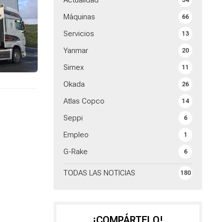
Actualidad
34
Máquinas
66
Servicios
13
Yanmar
20
Simex
11
Okada
26
Atlas Copco
14
Seppi
6
Empleo
1
G-Rake
6
TODAS LAS NOTICIAS
180
¡COMPÁRTELO!