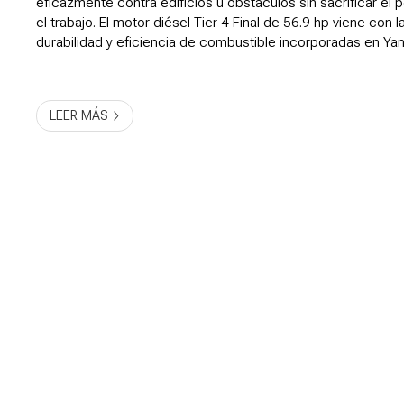
eficazmente contra edificios u obstáculos sin sacrificar el 
el trabajo. El motor diésel Tier 4 Final de 56.9 hp viene con l
durabilidad y eficiencia de combustible incorporadas en Y
con la incomparable comodidad del operador, facilidad d...
LEER MÁS