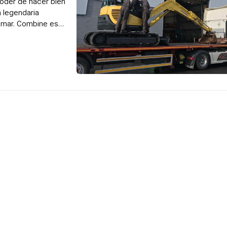
poder de hacer bien
a legendaria
anmar. Combine eso