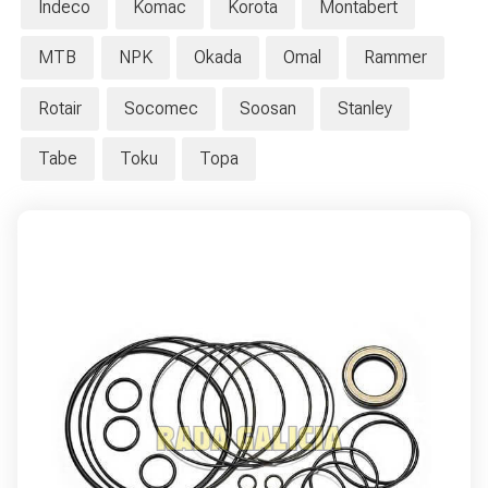
Indeco
Komac
Korota
Montabert
MTB
NPK
Okada
Omal
Rammer
Rotair
Socomec
Soosan
Stanley
Tabe
Toku
Topa