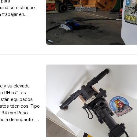
 para
uina se distingue
 trabajar en
le y su elevada
ero RH 571 es
están equipados
atos técnicos: Tipo
 - 34 mm Peso -
encia de impacto -