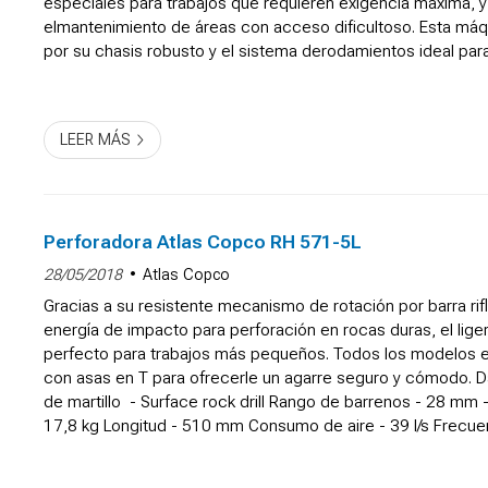
especiales para trabajos que requieren exigencia máxima, y
elmantenimiento de áreas con acceso dificultoso. Esta máq
por su chasis robusto y el sistema derodamientos ideal para
posiciones oblicuas. El rotor se encuentra particularmen...
LEER MÁS
Perforadora Atlas Copco RH 571-5L
28/05/2018
Atlas Copco
Gracias a su resistente mecanismo de rotación por barra rif
energía de impacto para perforación en rocas duras, el lig
perfecto para trabajos más pequeños. Todos los modelos 
con asas en T para ofrecerle un agarre seguro y cómodo. D
de martillo - Surface rock drill Rango de barrenos - 28 mm
17,8 kg Longitud - 510 mm Consumo de aire - 39 l/s Frecu
2 100 blows/min Revoluciones -190 rpm Velocidad de p...