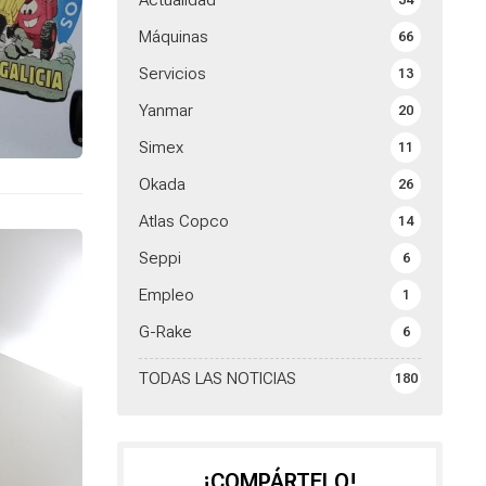
Actualidad
34
Máquinas
66
Servicios
13
Yanmar
20
Simex
11
Okada
26
Atlas Copco
14
Seppi
6
Empleo
1
G-Rake
6
TODAS LAS NOTICIAS
180
¡COMPÁRTELO!