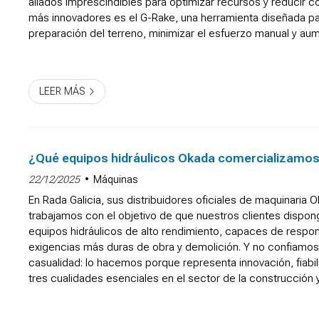
aliados imprescindibles para optimizar recursos y reducir c
más innovadores es el G-Rake, una herramienta diseñada pa
preparación del terreno, minimizar el esfuerzo manual y aum
productividad de la maquinaria. ¿Todavía no lo conoce...
LEER MÁS
¿Qué equipos hidráulicos Okada comercializamo
22/12/2025
Máquinas
En Rada Galicia, sus distribuidores oficiales de maquinaria O
trabajamos con el objetivo de que nuestros clientes dispo
equipos hidráulicos de alto rendimiento, capaces de respon
exigencias más duras de obra y demolición. Y no confiamo
casualidad: lo hacemos porque representa innovación, fiabili
tres cualidades esenciales en el sector de la construcción y
industrial. Si lo necesita, tendrá a su disposición ...