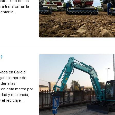
ostes. Uno de los
ra transformar la
entar la
s?
kada en Galicia,
ngan siempre de
der a las
s en esta marca por
dad y eficiencia,
 el reciclaje