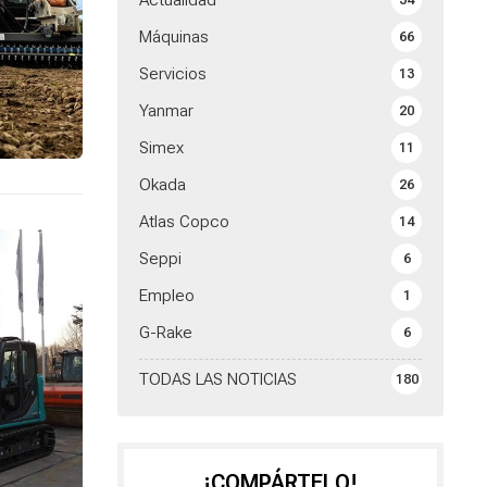
Actualidad
34
Máquinas
66
Servicios
13
Yanmar
20
Simex
11
Okada
26
Atlas Copco
14
Seppi
6
Empleo
1
G-Rake
6
TODAS LAS NOTICIAS
180
¡COMPÁRTELO!