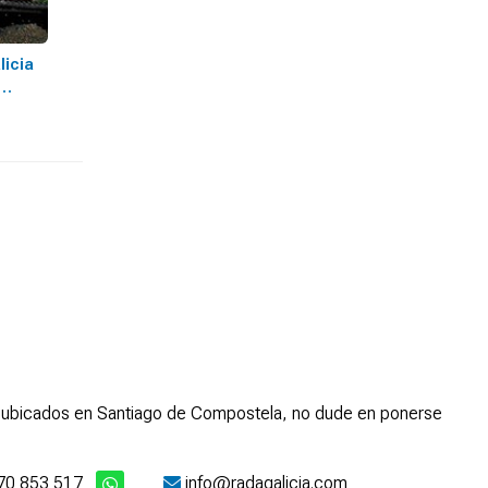
icia
mos ubicados en Santiago de Compostela, no dude en ponerse
70 853 517
info@radagalicia.com