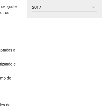
 se ajuste
2017
 otros
aptadas a
tizando el
sumo de
des de