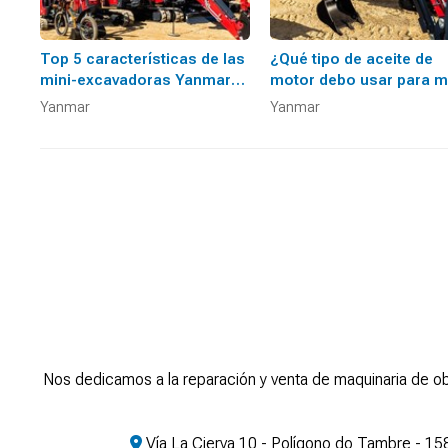
Top 5 características de las
¿Qué tipo de aceite de
mini-excavadoras Yanmar
motor debo usar para m
que aumentarán su
maquinaria Yanmar?
Yanmar
Yanmar
productividad
Nos dedicamos a la reparación y venta de maquinaria de ob
Vía La Cierva 10 - Polígono do Tambre - 1