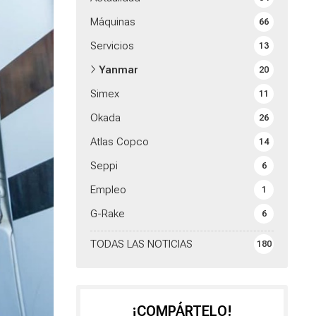
Máquinas
66
Servicios
13
Yanmar
20
Simex
11
Okada
26
Atlas Copco
14
Seppi
6
Empleo
1
G-Rake
6
TODAS LAS NOTICIAS
180
¡COMPÁRTELO!