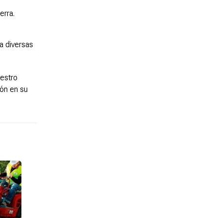
erra.
a diversas
uestro
ión en su