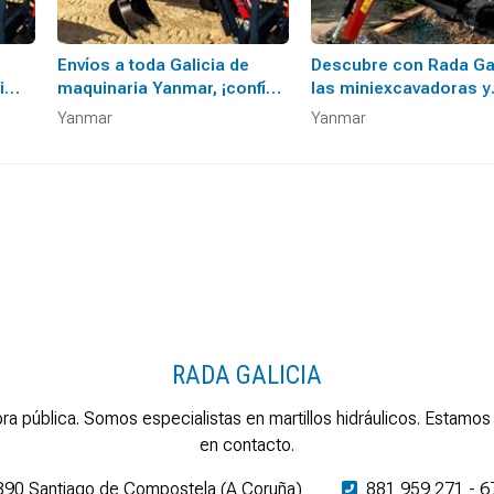
Envíos a toda Galicia de
Descubre con Rada Gal
i
maquinaria Yanmar, ¡confíe
las miniexcavadoras y
en nosotros!
dumpers de Yanmar
Yanmar
Yanmar
RADA GALICIA
ra pública. Somos especialistas en martillos hidráulicos. Esta
en contacto.
5890 Santiago de Compostela (A Coruña)
881 959 271
-
6