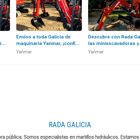
Envíos a toda Galicia de
Descubre con Rada Gal
i
maquinaria Yanmar, ¡confíe
las miniexcavadoras y
en nosotros!
dumpers de Yanmar
Yanmar
Yanmar
RADA GALICIA
ra pública. Somos especialistas en martillos hidráulicos. Esta