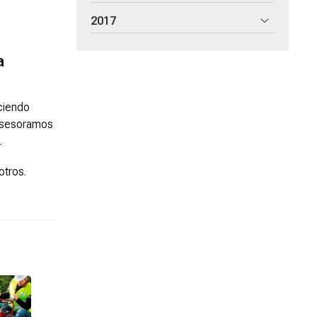
2017
a
ciendo
 asesoramos
.
otros.