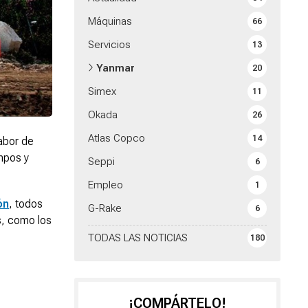
Máquinas
66
Servicios
13
Yanmar
20
Simex
11
Okada
26
Atlas Copco
14
abor de
empos y
Seppi
6
Empleo
1
ón
, todos
G-Rake
6
os, como los
TODAS LAS NOTICIAS
180
¡COMPÁRTELO!