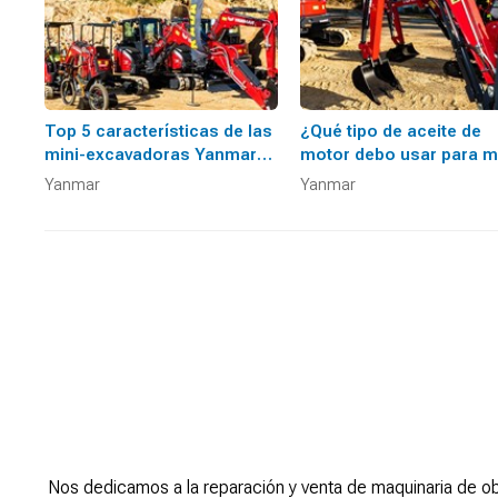
Top 5 características de las
¿Qué tipo de aceite de
mini-excavadoras Yanmar
motor debo usar para m
que aumentarán su
maquinaria Yanmar?
Yanmar
Yanmar
productividad
Nos dedicamos a la reparación y venta de maquinaria de ob