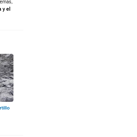
demás,
 y el
tillo