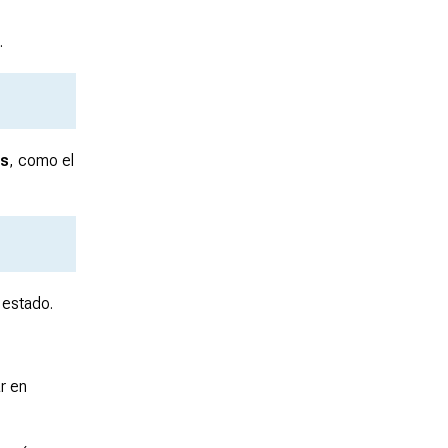
…
as
, como el
 estado.
r en