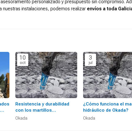
 asesoramiento personalizado y presupuesto sin compromiso. A
a nuestras instalaciones, podemos realizar
envíos a toda Galicia
10
3
oct
jul
tados
Resistencia y durabilidad
¿Cómo funciona el mar
con los martillos
hidráulico de Okada?
demoledores de Okada
Okada
Okada