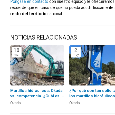
Póngase en contacto
con nuestro equipo y le ofreceremos
recuerde que en caso de que no pueda acudir físicamente 
resto del territorio
nacional.
NOTICIAS RELACIONADAS
18
2
mar
may
Martillos hidráulicos: Okada
¿Por qué son tan solici
vs. competencia. ¿Cuál es el
los martillos hidráulicos
mejor para su obra?
Okada?
Okada
Okada