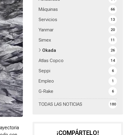
Máquinas
66
Servicios
13
Yanmar
20
Simex
11
Okada
26
Atlas Copco
14
Seppi
6
Empleo
1
G-Rake
6
TODAS LAS NOTICIAS
180
rayectoria
¡COMPÁRTELO!
codo con