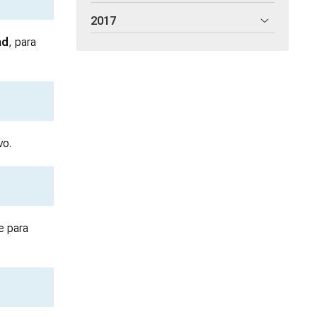
2017
ad
, para
vo.
e para