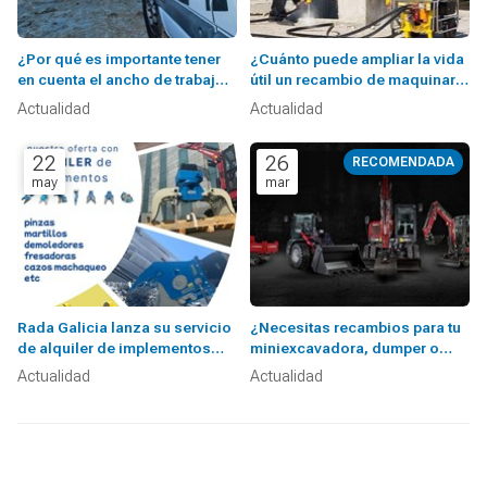
¿Por qué es importante tener
¿Cuánto puede ampliar la vida
en cuenta el ancho de trabajo a
útil un recambio de maquinaria
la hora de elegir maquinaria?
de obra?
Actualidad
Actualidad
22
26
may
mar
Rada Galicia lanza su servicio
¿Necesitas recambios para tu
de alquiler de implementos
miniexcavadora, dumper o
hidráulicos
cargadora Yanmar?
Actualidad
Actualidad