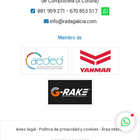
de Compostela (A Coruña)
881 959 271
-
670 853 517
info@radagalicia.com
Miembro de:
Aviso legal
-
Política de privacidad y cookies
-
Área Interna