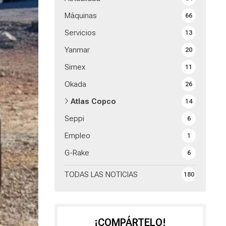
Máquinas
66
Servicios
13
Yanmar
20
Simex
11
Okada
26
Atlas Copco
14
Seppi
6
Empleo
1
G-Rake
6
TODAS LAS NOTICIAS
180
¡COMPÁRTELO!