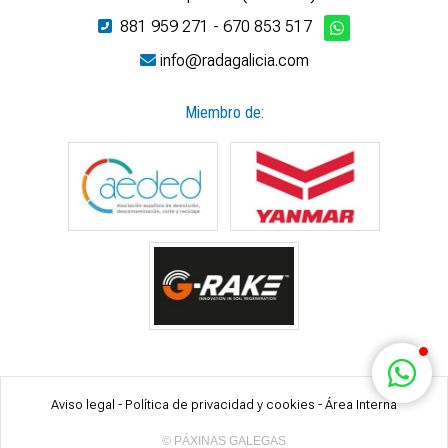
881 959 271
-
670 853 517
info@radagalicia.com
Miembro de:
Aviso legal
-
Política de privacidad y cookies
-
Área Interna
© PÁXINAS GALEGAS