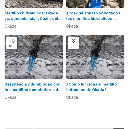
Martillos hidráulicos: Okada
¿Por qué son tan solicitados
vs. competencia. ¿Cuál es el
los martillos hidráulicos
mejor para su obra?
Okada?
Okada
Okada
10
3
oct
jul
Resistencia y durabilidad con
¿Cómo funciona el martillo
los martillos demoledores de
hidráulico de Okada?
Okada
Okada
Okada