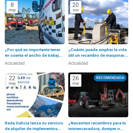
8
20
may
nov
¿Por qué es importante tener
¿Cuánto puede ampliar la vida
en cuenta el ancho de trabajo a
útil un recambio de maquinaria
la hora de elegir maquinaria?
de obra?
Actualidad
Actualidad
22
26
may
mar
Rada Galicia lanza su servicio
¿Necesitas recambios para tu
de alquiler de implementos
miniexcavadora, dumper o