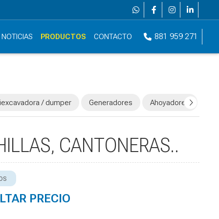
881 959 271
NOTICIAS
PRODUCTOS
CONTACTO
iexcavadora / dumper
Generadores
Ahoyadores
Her
ILLAS, CANTONERAS..
os
LTAR PRECIO