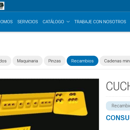
 SOMOS
SERVICIOS
CATÁLOGO
TRABAJE CON NOSOTROS
ados
Maquinaria
Pinzas
Recambios
Cadenas min
CUCH
Recambi
CONSU